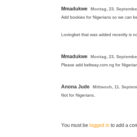
Mmadukwe
Montag, 23. September
Add bookies for Nigerians so we can b
Lovingbet that was added recently is no
Mmadukwe
Montag, 23. September
Please add beltway.com.ng for Nigeria
Anona Jude
Mittwoch, 11. Septem
Not for Nigerians..
You must be
logged in
to add a co