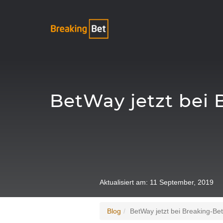
BetWay jetzt bei 
Aktualisiert am: 11 September, 2019
Blog
BetWay jetzt bei Breaking-Bet