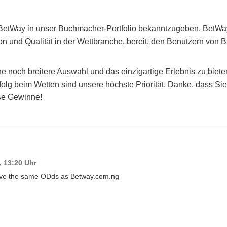
BetWay in unser Buchmacher-Portfolio bekanntzugeben. BetWay st
ion und Qualität in der Wettbranche, bereit, den Benutzern von 
ne noch breitere Auswahl und das einzigartige Erlebnis zu biet
Erfolg beim Wetten sind unsere höchste Priorität. Danke, dass S
ße Gewinne!
, 13:20 Uhr
ave the same ODds as Betway.com.ng