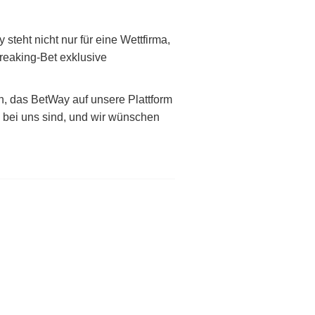
eht nicht nur für eine Wettfirma,
Breaking-Bet exklusive
en, das BetWay auf unsere Plattform
ie bei uns sind, und wir wünschen