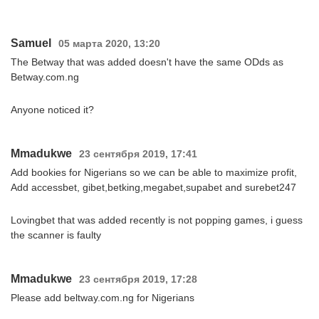
Samuel
05 марта 2020, 13:20
The Betway that was added doesn't have the same ODds as
Betway.com.ng
Anyone noticed it?
Mmadukwe
23 сентября 2019, 17:41
Add bookies for Nigerians so we can be able to maximize profit,
Add accessbet, gibet,betking,megabet,supabet and surebet247
Lovingbet that was added recently is not popping games, i guess
the scanner is faulty
Mmadukwe
23 сентября 2019, 17:28
Please add beltway.com.ng for Nigerians