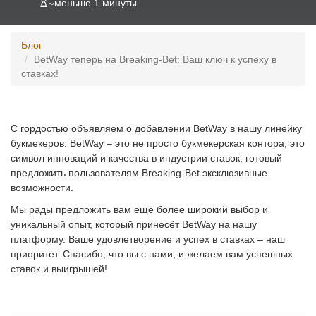
~
меньше 1 минуты
Блог
BetWay теперь на Breaking-Bet: Ваш ключ к успеху в
ставках!
С гордостью объявляем о добавлении BetWay в нашу линейку
букмекеров. BetWay – это не просто букмекерская контора, это
символ инноваций и качества в индустрии ставок, готовый
предложить пользователям Breaking-Bet эксклюзивные
возможности.
Мы рады предложить вам ещё более широкий выбор и
уникальный опыт, который принесёт BetWay на нашу
платформу. Ваше удовлетворение и успех в ставках – наш
приоритет. Спасибо, что вы с нами, и желаем вам успешных
ставок и выигрышей!