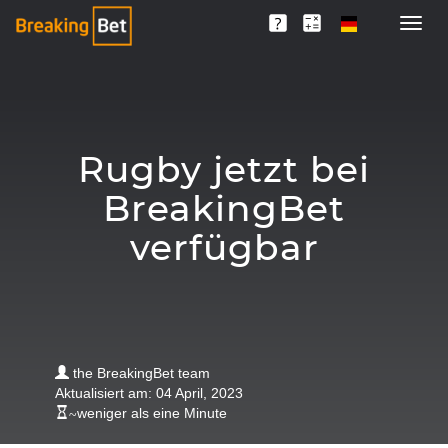
Rugby jetzt bei
BreakingBet
verfügbar
the BreakingBet team
Aktualisiert am: 04 April, 2023
~
weniger als eine Minute