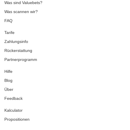
Was sind Valuebets?
Was scannen wir?
FAQ
Tarife
Zahlungsinfo
Rückerstattung
Partnerprogramm
Hilfe
Blog
Über
Feedback
Kalculator
Propositionen