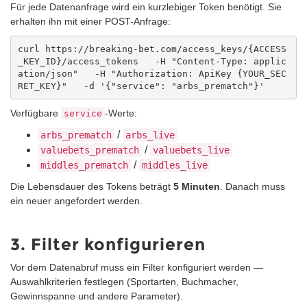
Für jede Datenanfrage wird ein kurzlebiger Token benötigt. Sie
erhalten ihn mit einer POST-Anfrage:
curl https://breaking-bet.com/access_keys/{ACCESS
_KEY_ID}/access_tokens   -H "Content-Type: applic
ation/json"   -H "Authorization: ApiKey {YOUR_SEC
RET_KEY}"   -d '{"service": "arbs_prematch"}'
Verfügbare
-Werte:
service
/
arbs_prematch
arbs_live
/
valuebets_prematch
valuebets_live
/
middles_prematch
middles_live
Die Lebensdauer des Tokens beträgt
5 Minuten
. Danach muss
ein neuer angefordert werden.
3. Filter konfigurieren
Vor dem Datenabruf muss ein Filter konfiguriert werden —
Auswahlkriterien festlegen (Sportarten, Buchmacher,
Gewinnspanne und andere Parameter).