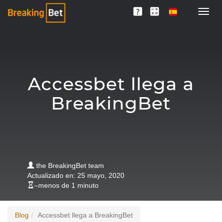
Accessbet llega a
BreakingBet
the BreakingBet team
Actualizado en: 25 mayo, 2020
~
menos de 1 minuto
Blog
Accessbet llega a BreakingBet