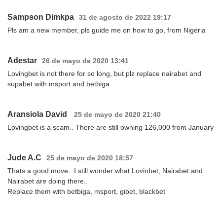
Sampson Dimkpa
31 de agosto de 2022 19:17
Pls am a new member, pls guide me on how to go, from Nigeria
Adestar
26 de mayo de 2020 13:41
Lovingbet is not there for so long, but plz replace nairabet and
supabet with msport and betbiga
Aransiola David
25 de mayo de 2020 21:40
Lovingbet is a scam.. There are still owning 126,000 from January
Jude A.C
25 de mayo de 2020 18:57
Thats a good move.. I still wonder what Lovinbet, Nairabet and
Nairabet are doing there..
Replace them with betbiga, msport, gibet, blackbet