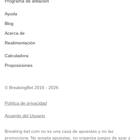
Programa de afiliación
Ayuda
Blog
Acerca de
Realimentación
Calculadora
Proposiciones
© BreakingBet 2016 - 2026
Política de privacidad
Acuerdo del Usuario
Breaking-bet.com no es una casa de apuestas y no las
promociona. No acepta apuestas, no organiza juegos de azar y