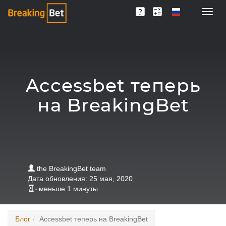
Accessbet теперь
на BreakingBet
the BreakingBet team
Дата обновления: 25 мая, 2020
~
меньше 1 минуты
Блог
Accessbet теперь на BreakingBet