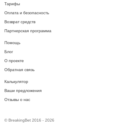
Тарифы
Оплата и безопасность
Возврат средств
Партнерская программа
Помощь
Блог
О проекте
Обратная связь
Калькулятор
Ваши предложения
Отзывы о нас
© BreakingBet 2016 - 2026