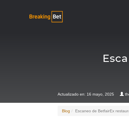
Esca
Actualizado en: 16 mayo, 2025
th
Blog
Escaneo de BetfairEx restau