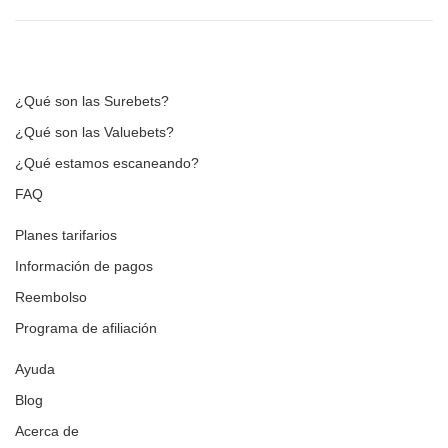
¿Qué son las Surebets?
¿Qué son las Valuebets?
¿Qué estamos escaneando?
FAQ
Planes tarifarios
Información de pagos
Reembolso
Programa de afiliación
Ayuda
Blog
Acerca de