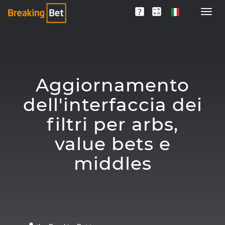
Aggiornamento
dell'interfaccia dei
filtri per arbs,
value bets e
middles