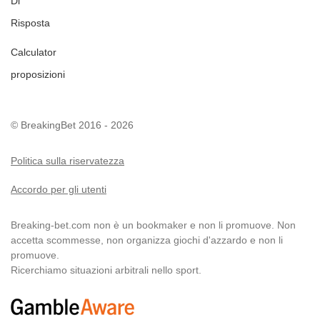
Di
Risposta
Calculator
proposizioni
© BreakingBet 2016 - 2026
Politica sulla riservatezza
Accordo per gli utenti
Breaking-bet.com non è un bookmaker e non li promuove. Non
accetta scommesse, non organizza giochi d'azzardo e non li
promuove.
Ricerchiamo situazioni arbitrali nello sport.