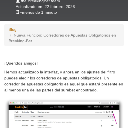
the BreakingBet team
Actualizado en: 22 febrero, 2026
~
menos de 1 minuto
Blog
Nueva Función: Corredores de Apuestas Obligatorios en
Breaking-Bet
¡Queridos amigos!
Hemos actualizado la interfaz, y ahora en los ajustes del filtro
puedes elegir los corredores de apuestas obligatorios. Un
corredor de apuestas obligatorio es aquel que estará presente en
al menos una de las partes del surebet encontrado.