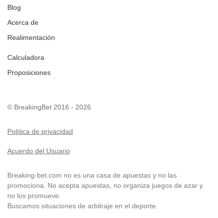
Blog
Acerca de
Realimentación
Calculadora
Proposiciones
© BreakingBet 2016 - 2026
Política de privacidad
Acuerdo del Usuario
Breaking-bet.com no es una casa de apuestas y no las
promociona. No acepta apuestas, no organiza juegos de azar y
no los promueve.
Buscamos situaciones de arbitraje en el deporte.