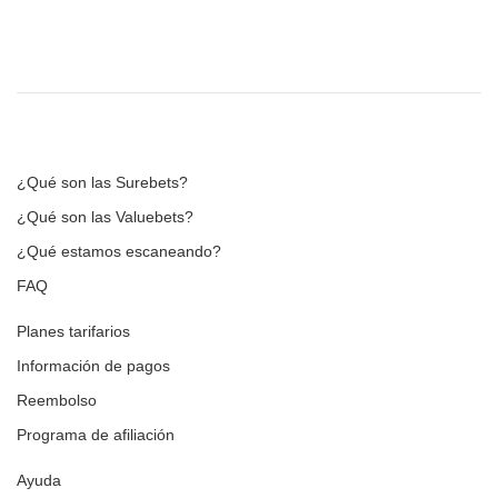
¿Qué son las Surebets?
¿Qué son las Valuebets?
¿Qué estamos escaneando?
FAQ
Planes tarifarios
Información de pagos
Reembolso
Programa de afiliación
Ayuda