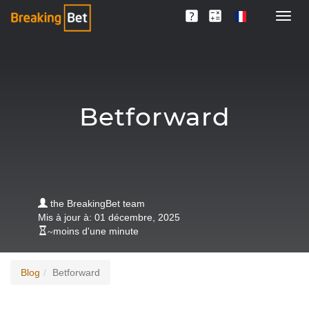
Betforward
the BreakingBet team
Mis à jour à: 01 décembre, 2025
~
moins d'une minute
Blog
Betforward