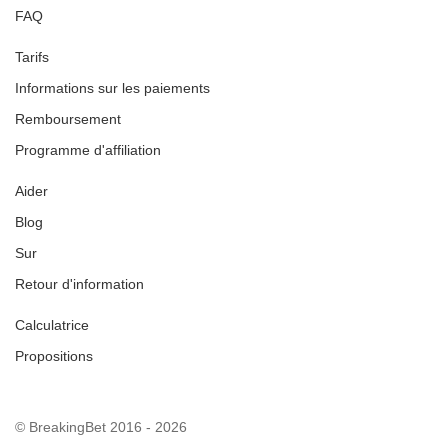
FAQ
Tarifs
Informations sur les paiements
Remboursement
Programme d'affiliation
Aider
Blog
Sur
Retour d'information
Calculatrice
Propositions
© BreakingBet 2016 - 2026