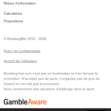
Retour d'information
Calculatrice
Propositions
© BreakingBet 2016 - 2026
Policy de confidentialité
Accord de l'utilisateur
Breaking-bet.com n'est pas un bookmaker et n'en fait pas la
promotion. N'accepte pas de paris, n'organise pas de jeux de
hasard et n'en fait pas la promotion.
Nous recherchons des situations d'arbitrage dans le sport.