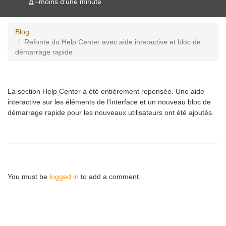
~
moins d'une minute
Blog
Refonte du Help Center avec aide interactive et bloc de
démarrage rapide
La section Help Center a été entièrement repensée. Une aide
interactive sur les éléments de l'interface et un nouveau bloc de
démarrage rapide pour les nouveaux utilisateurs ont été ajoutés.
You must be
logged in
to add a comment.