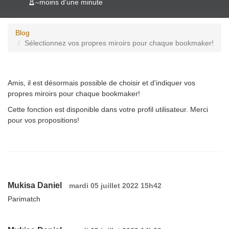
~
moins d'une minute
Blog
Sélectionnez vos propres miroirs pour chaque bookmaker!
Amis, il est désormais possible de choisir et d'indiquer vos
propres miroirs pour chaque bookmaker!
Cette fonction est disponible dans votre profil utilisateur. Merci
pour vos propositions!
Mukisa Daniel
mardi 05 juillet 2022 15h42
Parimatch