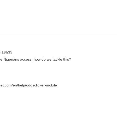
5 19h35
e Nigerians access, how do we tackle this?
bet.com/en/help/oddsclicker-mobile