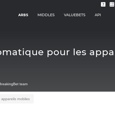
ARBS
MIDDLES
VALUEBETS
API
matique pour les appar
BreakingBet team
 appareils mobiles