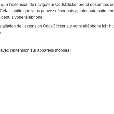
ue l’extension de navigateur OddsClicker prend désormais e
Cela signifie que vous pouvez désormais ajouter automatiquem
depuis votre téléphone !
tallation de l’extension OddsClicker sur votre téléphone ici : htt
e
vec l’extension sur appareils mobiles :