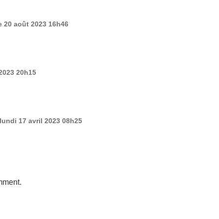
 20 août 2023 16h46
 2023 20h15
lundi 17 avril 2023 08h25
mment.