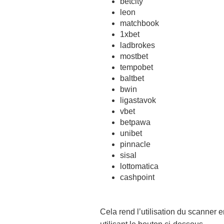
betcity
leon
matchbook
1xbet
ladbrokes
mostbet
tempobet
baltbet
bwin
ligastavok
vbet
betpawa
unibet
pinnacle
sisal
lottomatica
cashpoint
Cela rend l’utilisation du scanner 