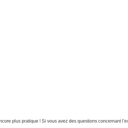
encore plus pratique ! Si vous avez des questions concernant l’