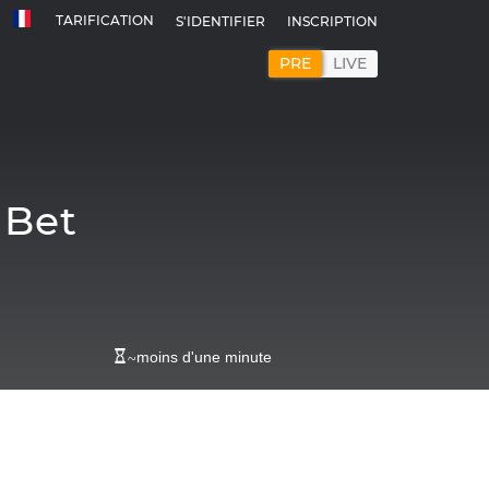
TARIFICATION
S'IDENTIFIER
INSCRIPTION
PRE
LIVE
gBet
~
moins d'une minute