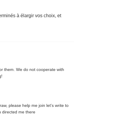
minés à élargir vos choix, et
for them. We do not cooperate with
g!
w, please help me join let's write to
u directed me there