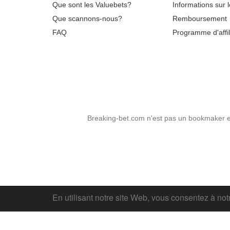
Que sont les Valuebets?
Informations sur 
Que scannons-nous?
Remboursement
FAQ
Programme d'affil
Breaking-bet.com n'est pas un bookmaker et 
En utilisant notre site Web, vous consentez à no