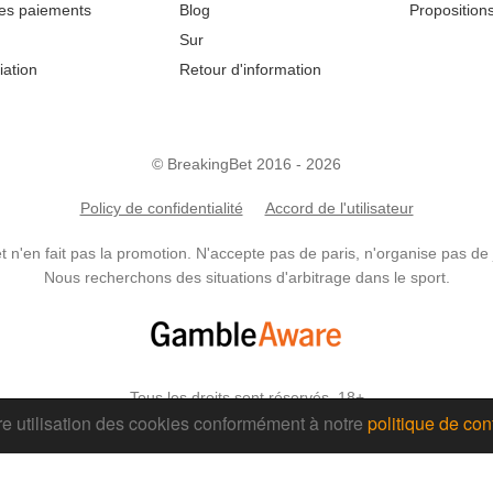
les paiements
Blog
Proposition
Sur
iation
Retour d'information
© BreakingBet 2016 - 2026
Policy de confidentialité
Accord de l'utilisateur
n'en fait pas la promotion. N'accepte pas de paris, n'organise pas de j
Nous recherchons des situations d'arbitrage dans le sport.
Tous les droits sont réservés. 18+
tre utilisation des cookies conformément à notre
politique de conf