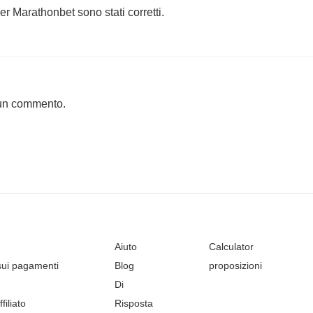
ker Marathonbet sono stati corretti.
 un commento.
Aiuto
Calculator
sui pagamenti
Blog
proposizioni
Di
iliato
Risposta