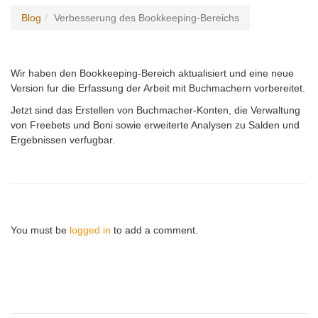
Blog
Verbesserung des Bookkeeping-Bereichs
Wir haben den Bookkeeping-Bereich aktualisiert und eine neue
Version fur die Erfassung der Arbeit mit Buchmachern vorbereitet.
Jetzt sind das Erstellen von Buchmacher-Konten, die Verwaltung
von Freebets und Boni sowie erweiterte Analysen zu Salden und
Ergebnissen verfugbar.
You must be
logged in
to add a comment.