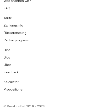
Was scannen wir?
FAQ
Tarife
Zahlungsinfo
Rückerstattung
Partnerprogramm
Hilfe
Blog
Über
Feedback
Kalculator
Propositionen
© BreakingBet 2016 - 2026