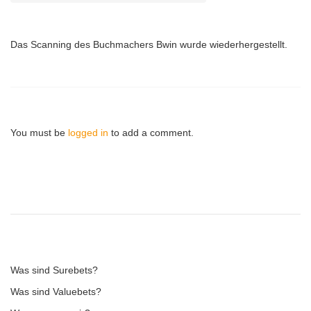
Das Scanning des Buchmachers Bwin wurde wiederhergestellt.
You must be
logged in
to add a comment.
Was sind Surebets?
Was sind Valuebets?