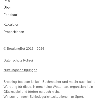
Blog
Über
Feedback
Kalculator
Propositionen
© BreakingBet 2016 - 2026
Datenschutz Polizei
Nutzungsbedingungen
Breaking-bet.com ist kein Buchmacher und macht auch keine
Werbung für diese. Nimmt keine Wetten an, organisiert kein
Glücksspiel und fördert es auch nicht.
Wir suchen nach Schiedsgerichtssituationen im Sport.