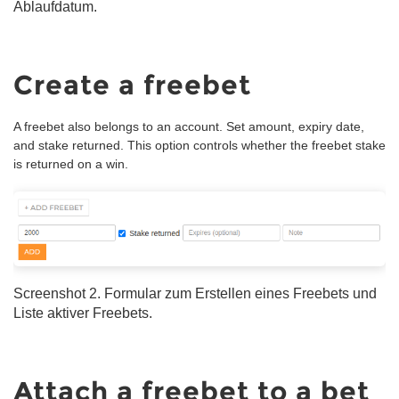
Ablaufdatum.
Create a freebet
A freebet also belongs to an account. Set amount, expiry date,
and stake returned. This option controls whether the freebet stake
is returned on a win.
Screenshot 2. Formular zum Erstellen eines Freebets und
Liste aktiver Freebets.
Attach a freebet to a bet