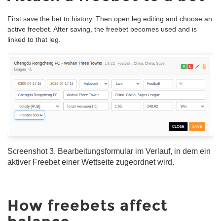
First save the bet to history. Then open leg editing and choose an
active freebet. After saving, the freebet becomes used and is
linked to that leg.
Screenshot 3. Bearbeitungsformular im Verlauf, in dem ein
aktiver Freebet einer Wettseite zugeordnet wird.
How freebets affect