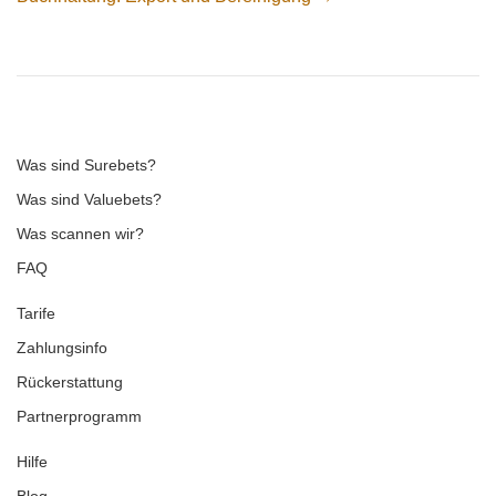
Was sind Surebets?
Was sind Valuebets?
Was scannen wir?
FAQ
Tarife
Zahlungsinfo
Rückerstattung
Partnerprogramm
Hilfe