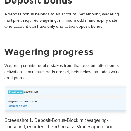
Deposit bonus
A deposit bonus belongs to an account. Set amount, wagering
multiplier, required wagering, minimum odds, and expiry date.
One account can have only one active deposit bonus.
Wagering progress
Wagering counts regular stakes from that account after bonus
activation. If minimum odds are set, bets below that odds value
are ignored.
Screenshot 1. Deposit-Bonus-Block mit Wagering-
Fortschritt, erforderlichem Umsatz, Mindestquote und