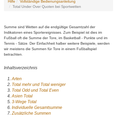
Hilfe
Vollständige Bedienungsanleitung
Total Under Over Quoten bei Sportwetten
Summe sind Wetten auf die endgültige Gesamtzahl der
Indikatoren eines Sportereignisses. Zum Beispiel ist dies im
Fußball oft die Summe der Tore, im Basketball - Punkte und im
Tennis - Sätze. Der Einfachheit halber weitere Beispiele, werden
wir meistens die Summen für Tore in einem Fußballspiel
betrachten.
Inhaltsverzeichnis
Arten
Total mehr und Total weniger
Total Odd und Total Even
Asien Total
3-Wege Total
Individuelle Gesamtsumme
Zusätzliche Summen