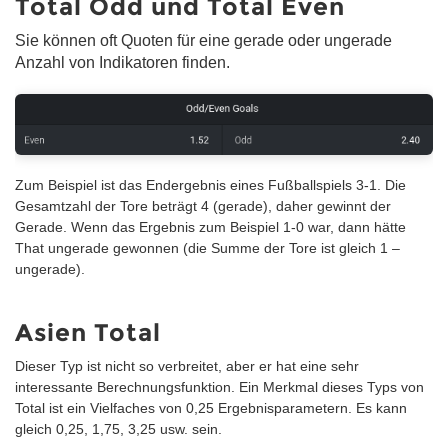
Total Odd und Total Even
Sie können oft Quoten für eine gerade oder ungerade
Anzahl von Indikatoren finden.
Zum Beispiel ist das Endergebnis eines Fußballspiels 3-1. Die
Gesamtzahl der Tore beträgt 4 (gerade), daher gewinnt der
Gerade. Wenn das Ergebnis zum Beispiel 1-0 war, dann hätte
That ungerade gewonnen (die Summe der Tore ist gleich 1 –
ungerade).
Asien Total
Dieser Typ ist nicht so verbreitet, aber er hat eine sehr
interessante Berechnungsfunktion. Ein Merkmal dieses Typs von
Total ist ein Vielfaches von 0,25 Ergebnisparametern. Es kann
gleich 0,25, 1,75, 3,25 usw. sein.