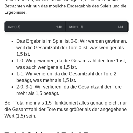
Betrachten wir nun das mögliche Endergebnis des Spiels und die
Ergebnisse.
Das Ergebnis im Spiel ist 0-0: Wir werden gewinnen,
weil die Gesamtzahl der Tore 0 ist, was weniger als
1,5 ist.
1-0: Wir gewinnen, da die Gesamtzahl der Tore 1 ist,
was auch weniger als 1,5 ist.
1-1: Wir verlieren, da die Gesamtzahl der Tore 2
beträgt, was mehr als 1,5 ist.
2-0, 3-1: Wir verlieren, da die Gesamtzahl der Tore
mehr als 1,5 beträgt.
Bei "Total mehr als 1.5" funktioniert alles genau gleich, nur
die Gesamtzahl der Tore muss größer als der angegebene
Wert (1,5) sein.