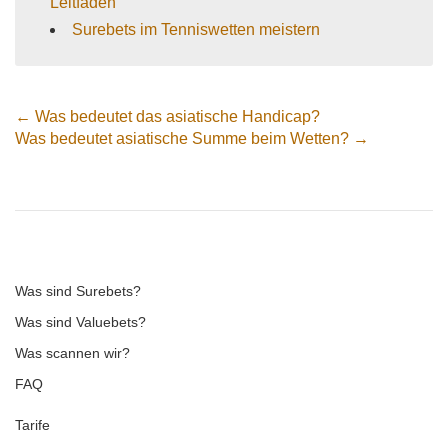
Leitfaden
Surebets im Tenniswetten meistern
← Was bedeutet das asiatische Handicap?
Was bedeutet asiatische Summe beim Wetten? →
Was sind Surebets?
Was sind Valuebets?
Was scannen wir?
FAQ
Tarife