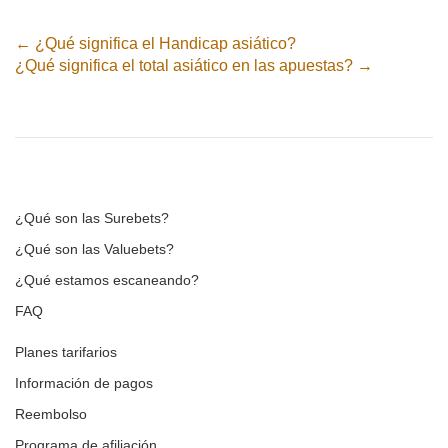
← ¿Qué significa el Handicap asiático?
¿Qué significa el total asiático en las apuestas? →
¿Qué son las Surebets?
¿Qué son las Valuebets?
¿Qué estamos escaneando?
FAQ
Planes tarifarios
Información de pagos
Reembolso
Programa de afiliación