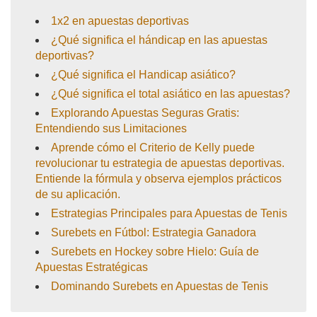
1x2 en apuestas deportivas
¿Qué significa el hándicap en las apuestas
deportivas?
¿Qué significa el Handicap asiático?
¿Qué significa el total asiático en las apuestas?
Explorando Apuestas Seguras Gratis:
Entendiendo sus Limitaciones
Aprende cómo el Criterio de Kelly puede
revolucionar tu estrategia de apuestas deportivas.
Entiende la fórmula y observa ejemplos prácticos
de su aplicación.
Estrategias Principales para Apuestas de Tenis
Surebets en Fútbol: Estrategia Ganadora
Surebets en Hockey sobre Hielo: Guía de
Apuestas Estratégicas
Dominando Surebets en Apuestas de Tenis