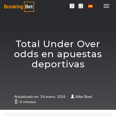
Total Under Over
odds en apuestas
deportivas
Actualizado en: 24 enero, 2024
Mike Bowl
~
6 minutos