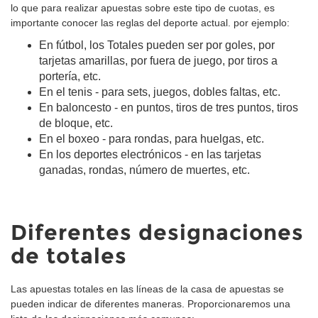
lo que para realizar apuestas sobre este tipo de cuotas, es
importante conocer las reglas del deporte actual. por ejemplo:
En fútbol, los Totales pueden ser por goles, por
tarjetas amarillas, por fuera de juego, por tiros a
portería, etc.
En el tenis - para sets, juegos, dobles faltas, etc.
En baloncesto - en puntos, tiros de tres puntos, tiros
de bloque, etc.
En el boxeo - para rondas, para huelgas, etc.
En los deportes electrónicos - en las tarjetas
ganadas, rondas, número de muertes, etc.
Diferentes designaciones
de totales
Las apuestas totales en las líneas de la casa de apuestas se
pueden indicar de diferentes maneras. Proporcionaremos una