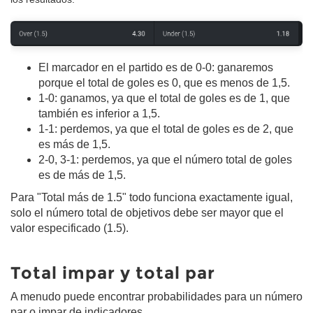
El marcador en el partido es de 0-0: ganaremos
porque el total de goles es 0, que es menos de 1,5.
1-0: ganamos, ya que el total de goles es de 1, que
también es inferior a 1,5.
1-1: perdemos, ya que el total de goles es de 2, que
es más de 1,5.
2-0, 3-1: perdemos, ya que el número total de goles
es de más de 1,5.
Para "Total más de 1.5" todo funciona exactamente igual,
solo el número total de objetivos debe ser mayor que el
valor especificado (1.5).
Total impar y total par
A menudo puede encontrar probabilidades para un número
par o impar de indicadores.