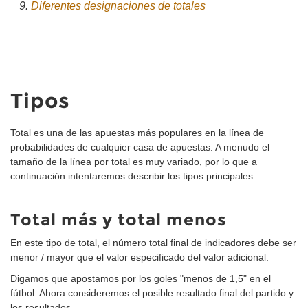
Diferentes designaciones de totales
Tipos
Total es una de las apuestas más populares en la línea de
probabilidades de cualquier casa de apuestas. A menudo el
tamaño de la línea por total es muy variado, por lo que a
continuación intentaremos describir los tipos principales.
Total más y total menos
En este tipo de total, el número total final de indicadores debe ser
menor / mayor que el valor especificado del valor adicional.
Digamos que apostamos por los goles "menos de 1,5" en el
fútbol. Ahora consideremos el posible resultado final del partido y
los resultados.