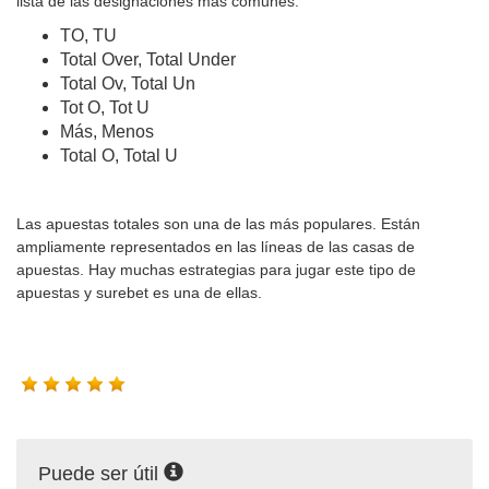
lista de las designaciones más comunes:
TO, TU
Total Over, Total Under
Total Ov, Total Un
Tot O, Tot U
Más, Menos
Total O, Total U
Las apuestas totales son una de las más populares. Están
ampliamente representados en las líneas de las casas de
apuestas. Hay muchas estrategias para jugar este tipo de
apuestas y surebet es una de ellas.
Puede ser útil