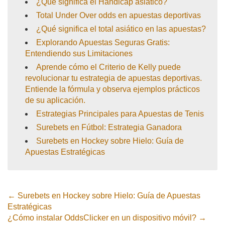
¿Qué significa el Handicap asiático?
Total Under Over odds en apuestas deportivas
¿Qué significa el total asiático en las apuestas?
Explorando Apuestas Seguras Gratis:
Entendiendo sus Limitaciones
Aprende cómo el Criterio de Kelly puede
revolucionar tu estrategia de apuestas deportivas.
Entiende la fórmula y observa ejemplos prácticos
de su aplicación.
Estrategias Principales para Apuestas de Tenis
Surebets en Fútbol: Estrategia Ganadora
Surebets en Hockey sobre Hielo: Guía de
Apuestas Estratégicas
← Surebets en Hockey sobre Hielo: Guía de Apuestas
Estratégicas
¿Cómo instalar OddsClicker en un dispositivo móvil? →