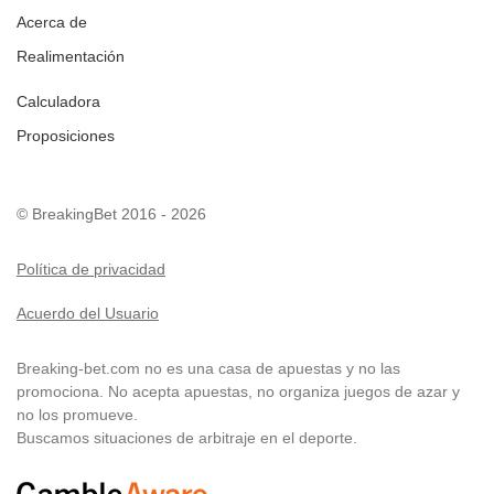
Acerca de
Realimentación
Calculadora
Proposiciones
© BreakingBet 2016 - 2026
Política de privacidad
Acuerdo del Usuario
Breaking-bet.com no es una casa de apuestas y no las
promociona. No acepta apuestas, no organiza juegos de azar y
no los promueve.
Buscamos situaciones de arbitraje en el deporte.