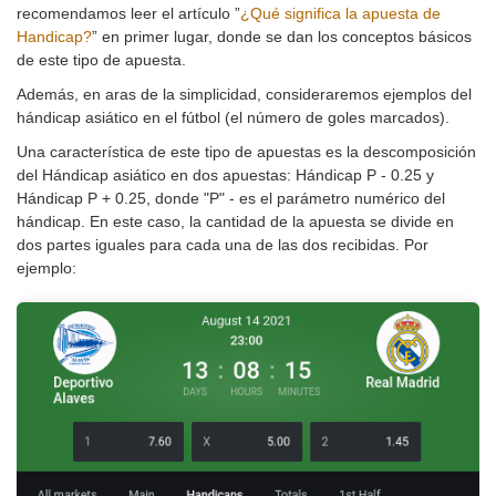
recomendamos leer el artículo
”
¿Qué significa la apuesta de
Handicap?
” en primer lugar, donde se dan los conceptos básicos
de este tipo de apuesta.
Además, en aras de la simplicidad, consideraremos ejemplos del
hándicap asiático en el fútbol (el número de goles marcados).
Una característica de este tipo de apuestas es la descomposición
del Hándicap asiático en dos apuestas: Hándicap P - 0.25 y
Hándicap P + 0.25, donde "P" - es el parámetro numérico del
hándicap. En este caso, la cantidad de la apuesta se divide en
dos partes iguales para cada una de las dos recibidas. Por
ejemplo: