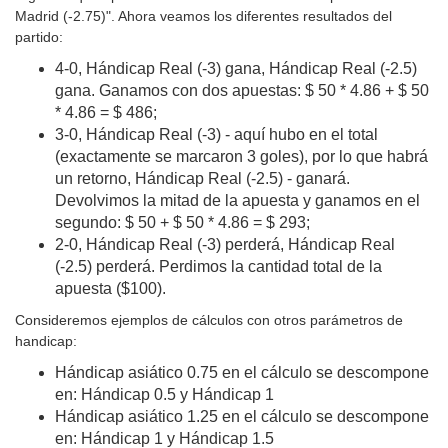
Madrid (-2.75)". Ahora veamos los diferentes resultados del
partido:
4-0, Hándicap Real (-3) gana, Hándicap Real (-2.5)
gana. Ganamos con dos apuestas: $ 50 * 4.86 + $ 50
* 4.86 = $ 486;
3-0, Hándicap Real (-3) - aquí hubo en el total
(exactamente se marcaron 3 goles), por lo que habrá
un retorno, Hándicap Real (-2.5) - ganará.
Devolvimos la mitad de la apuesta y ganamos en el
segundo: $ 50 + $ 50 * 4.86 = $ 293;
2-0, Hándicap Real (-3) perderá, Hándicap Real
(-2.5) perderá. Perdimos la cantidad total de la
apuesta ($100).
Consideremos ejemplos de cálculos con otros parámetros de
handicap:
Hándicap asiático 0.75 en el cálculo se descompone
en: Hándicap 0.5 y Hándicap 1
Hándicap asiático 1.25 en el cálculo se descompone
en: Hándicap 1 y Hándicap 1.5