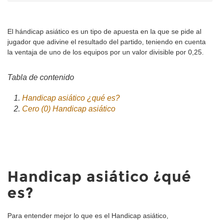
El hándicap asiático es un tipo de apuesta en la que se pide al
jugador que adivine el resultado del partido, teniendo en cuenta
la ventaja de uno de los equipos por un valor divisible por 0,25.
Tabla de contenido
Handicap asiático ¿qué es?
Cero (0) Handicap asiático
Handicap asiático ¿qué
es?
Para entender mejor lo que es el Handicap asiático,