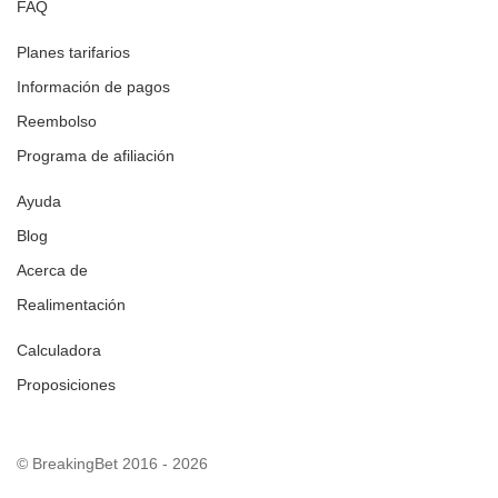
FAQ
Planes tarifarios
Información de pagos
Reembolso
Programa de afiliación
Ayuda
Blog
Acerca de
Realimentación
Calculadora
Proposiciones
© BreakingBet 2016 - 2026