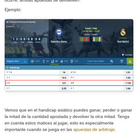
ocurre, ambas apuestas se devuelven.
Ejemplo:
Vemos que en el handicap asiático puedes ganar, perder o ganar
la mitad de la cantidad apostada y devolver la otra mitad. Tenga
en cuenta estos matices al jugar, esto es especialmente
importante cuando se juega en las
apuestas de arbitraje
.