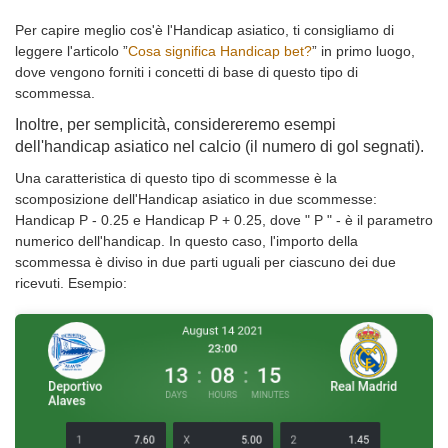
Per capire meglio cos'è l'Handicap asiatico, ti consigliamo di
leggere l'articolo
”
Cosa significa Handicap bet?
” in primo luogo,
dove vengono forniti i concetti di base di questo tipo di
scommessa.
Inoltre, per semplicità, considereremo esempi
dell'handicap asiatico nel calcio (il numero di gol segnati).
Una caratteristica di questo tipo di scommesse è la
scomposizione dell'Handicap asiatico in due scommesse:
Handicap P - 0.25 e Handicap P + 0.25, dove " P " - è il parametro
numerico dell'handicap. In questo caso, l'importo della
scommessa è diviso in due parti uguali per ciascuno dei due
ricevuti. Esempio: