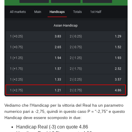
Vediamo che l'Handicap per la vittoria del Real ha un parametro
numerico pari a -2,75, quindi in questo caso P = "-2,75" e questo
Handicap deve essere scomposto in due:
Handicap Real (-3) con quote 4.86