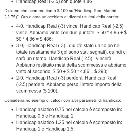
Handicap Real (-2.5) con quote 4.86
Diciamo che scommettiamo $ 100 su”Handicap Real Madrid
(-2.75)". Ora diamo un'occhiata ai diversi risultati della partita:
4-0, Handicap Real (-3) vince, Handicap Real (-2.5)
vince. Abbiamo vinto con due puntate: $ 50 * 4.86 + $
50 * 4.86 = $ 486;
3-0, Handicap Real (-3) - qui c'è stato un colpo nel
totale (esattamente 3 gol sono stati segnati), quindi ci
sarà un ritorno, Handicap Real (-2.5) - vincerà.
Abbiamo restituito metà della scommessa e abbiamo
vinto al secondo: $ 50 + $ 50 * 4.86 = $ 293;
2-0, Handicap Real (-3) perderà, Handicap Real
(-2.5) perderà. Abbiamo perso l'intero importo della
scommessa ($ 100).
Consideriamo esempi di calcoli con altri parametri di handicap:
Handicap asiatico 0.75 nel calcolo è scomposto in:
Handicap 0.5 e Handicap 1
Handicap asiatico 1.25 nel calcolo è scomposto in:
Handicap 1 e Handicap 1.5