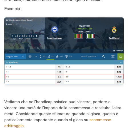
Esempio:
Vediamo che nell'handicap asiatico puoi vincere, perdere o
vincere una metà dell'importo della scommessa e restituire l'altra
metà. Considerate queste sfumature quando si gioca, questo è
particolarmente importante quando si gioca su
scommesse
arbitraggio
.