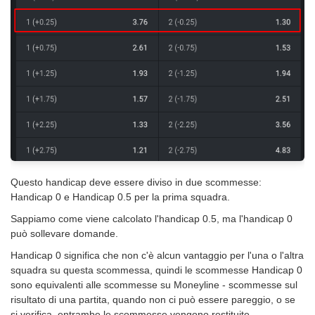
Questo handicap deve essere diviso in due scommesse:
Handicap 0 e Handicap 0.5 per la prima squadra.
Sappiamo come viene calcolato l'handicap 0.5, ma l'handicap 0
può sollevare domande.
Handicap 0 significa che non c'è alcun vantaggio per l'una o l'altra
squadra su questa scommessa, quindi le scommesse Handicap 0
sono equivalenti alle scommesse su Moneyline - scommesse sul
risultato di una partita, quando non ci può essere pareggio, o se
si verifica, entrambe le scommesse vengono restituite.