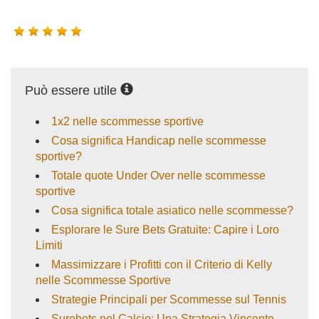
Può essere utile
1x2 nelle scommesse sportive
Cosa significa Handicap nelle scommesse
sportive?
Totale quote Under Over nelle scommesse
sportive
Cosa significa totale asiatico nelle scommesse?
Esplorare le Sure Bets Gratuite: Capire i Loro
Limiti
Massimizzare i Profitti con il Criterio di Kelly
nelle Scommesse Sportive
Strategie Principali per Scommesse sul Tennis
Surebets nel Calcio: Una Strategia Vincente