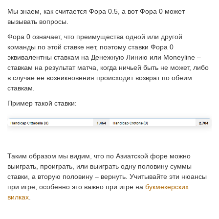
Мы знаем, как считается Фора 0.5, а вот Фора 0 может
вызывать вопросы.
Фора 0 означает, что преимущества одной или другой
команды по этой ставке нет, поэтому ставки Фора 0
эквивалентны ставкам на Денежную Линию или Moneyline –
ставкам на результат матча, когда ничьей быть не может, либо
в случае ее возникновения происходит возврат по обеим
ставкам.
Пример такой ставки:
Таким образом мы видим, что по Азиатской форе можно
выиграть, проиграть, или выиграть одну половину суммы
ставки, а вторую половину – вернуть. Учитывайте эти нюансы
при игре, особенно это важно при игре на
букмекерских
вилках
.