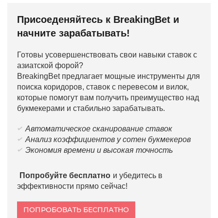
Присоеденяйтесь к BreakingBet и
начните зарабатывать!
Готовы усовершенствовать свои навыки ставок с
азиатской форой?
BreakingBet предлагает мощные инструменты для
поиска коридоров, ставок с перевесом и вилок,
которые помогут вам получить преимущество над
букмекерами и стабильно зарабатывать.
Автоматическое сканирование ставок
Анализ коэффициентов у сотен букмекеров
Экономия времени и высокая точность
Попробуйте бесплатно
и убедитесь в
эффективности прямо сейчас!
ПОПРОБОВАТЬ БЕСПЛАТНО