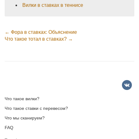
Вилки в ставках в теннисе
← Фора в ставках: Объяснение
Что такое тотал в ставках? →
Что такое вилки?
Что такое ставки с перевесом?
Что мы сканируем?
FAQ