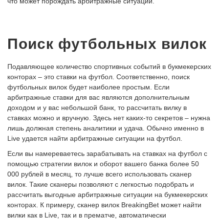
что может порождать арбитражные ситуации.
Поиск футбольных вилок
Подавляющее количество спортивных событий в букмекерских
конторах – это ставки на футбол. Соответственно, поиск
футбольных вилок будет наиболее простым. Если
арбитражные ставки для вас являются дополнительным
доходом и у вас небольшой банк, то рассчитать вилку в
ставках можно и вручную. Здесь нет каких-то секретов – нужна
лишь должная степень аналитики и удача. Обычно именно в
Live удается найти арбитражные ситуации на футбол.
Если вы намереваетесь зарабатывать на ставках на футбол с
помощью стратегии вилок и оборот вашего банка более 50
000 рублей в месяц, то лучше всего использовать сканер
вилок. Такие сканеры позволяют с легкостью подобрать и
рассчитать выгодные арбитражные ситуации на букмекерских
конторах. К примеру, сканер вилок BreakingBet может найти
вилки как в Live, так и в прематче, автоматически