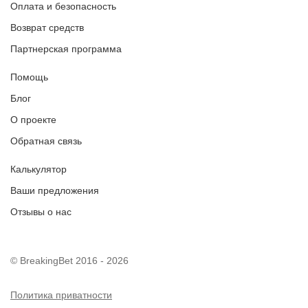
Оплата и безопасность
Возврат средств
Партнерская программа
Помощь
Блог
О проекте
Обратная связь
Калькулятор
Ваши предложения
Отзывы о нас
© BreakingBet 2016 - 2026
Политика приватности