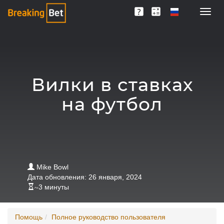
Вилки в ставках
на футбол
Mike Bowl
Дата обновления: 26 января, 2024
~
3 минуты
Помощь
Полное руководство пользователя