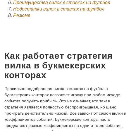
Преимущества вилок в ставках на футбол
Недостатки вилок в ставках на футбол
Резюме
Как работает стратегия
вилка в букмекерских
конторах
Правильно подобранная вилка в ставках на футбол в
букмекерских конторах позволяет игроку при любом исходе
события получить прибыль. Это не означает, что такая
стратегия является полностью беспроигрышная, но шанс
проиграть действительно низкий. Все зависит от самой вилки и
коэффициентов событий. Букмекерские конторы часто
предлагают разные коэффициенты на одни и те же события,