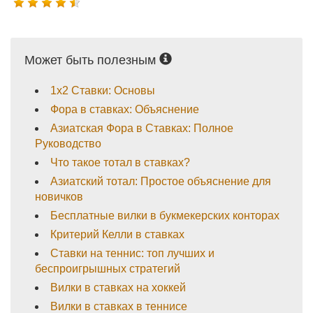
Может быть полезным
1x2 Ставки: Основы
Фора в ставках: Объяснение
Азиатская Фора в Ставках: Полное
Руководство
Что такое тотал в ставках?
Азиатский тотал: Простое объяснение для
новичков
Бесплатные вилки в букмекерских конторах
Критерий Келли в ставках
Ставки на теннис: топ лучших и
беспроигрышных стратегий
Вилки в ставках на хоккей
Вилки в ставках в теннисе