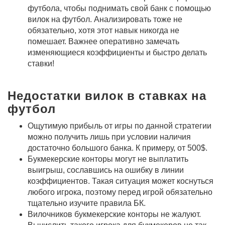
футбола, чтобы поднимать свой банк с помощью
вилок на футбол. Анализировать тоже не
обязательно, хотя этот навык никогда не
помешает. Важнее оперативно замечать
изменяющиеся коэффициенты и быстро делать
ставки!
Недостатки вилок в ставках на
футбол
Ощутимую прибыль от игры по данной стратегии
можно получить лишь при условии наличия
достаточно большого банка. К примеру, от 500$.
Букмекерские конторы могут не выплатить
выигрыш, сославшись на ошибку в линии
коэффициентов. Такая ситуация может коснуться
любого игрока, поэтому перед игрой обязательно
тщательно изучите правила БК.
Вилочников букмекерские конторы не жалуют.