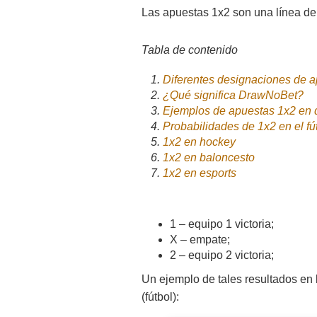
Las apuestas 1x2 son una línea de t
Tabla de contenido
Diferentes designaciones de 
¿Qué significa DrawNoBet?
Ejemplos de apuestas 1x2 en d
Probabilidades de 1x2 en el fú
1x2 en hockey
1x2 en baloncesto
1x2 en esports
1 – equipo 1 victoria;
X – empate;
2 – equipo 2 victoria;
Un ejemplo de tales resultados en l
(fútbol):