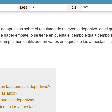
de apuestas sobre el resultado de un evento deportivo, en el 
de haber empate (o se tiene en cuenta el tiempo extra + tiempo e
es ampliamente utilizado en varios enfoques de las apuestas, in
 en las apuestas deportivas?
 asiático?
apuestas deportivas
ático en las apuestas?