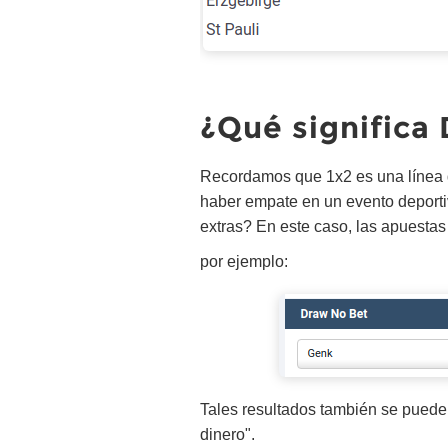
¿Qué significa
Recordamos que 1x2 es una línea d
haber empate en un evento deporti
extras? En este caso, las apuestas
por ejemplo:
Tales resultados también se puede
dinero".