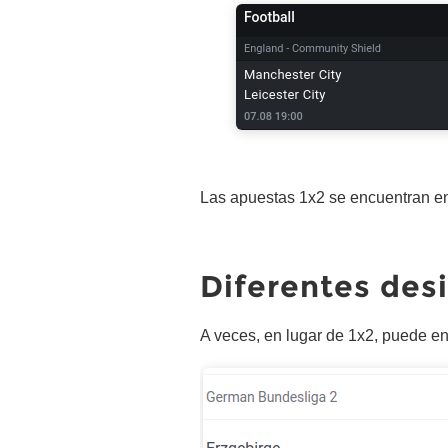
Las apuestas 1x2 se encuentran en
Diferentes des
A veces, en lugar de 1x2, puede 