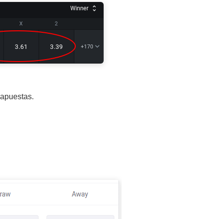
 apuestas.