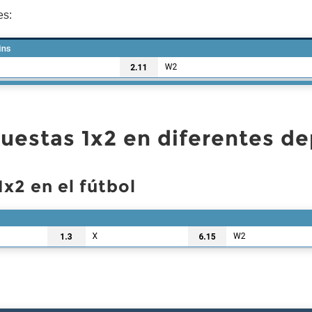
es:
uestas 1x2 en diferentes de
x2 en el fútbol