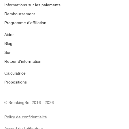
Informations sur les paiements
Remboursement
Programme d'affiliation
Aider
Blog
Sur
Retour d'information
Calculatrice
Propositions
© BreakingBet 2016 - 2026
Policy de confidentialité
Accord de l'utilisateur