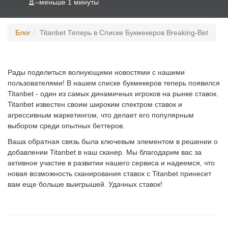
~
меньше 1 минуты
Блог
Titanbet Теперь в Списке Букмекеров Breaking-Bet
Рады поделиться волнующими новостями с нашими
пользователями! В нашем списке букмекеров теперь появился
Titanbet - один из самых динамичных игроков на рынке ставок.
Titanbet известен своим широким спектром ставок и
агрессивным маркетингом, что делает его популярным
выбором среди опытных беттеров.
Ваша обратная связь была ключевым элементом в решении о
добавлении Titanbet в наш сканер. Мы благодарим вас за
активное участие в развитии нашего сервиса и надеемся, что
новая возможность сканирования ставок с Titanbet принесет
вам еще больше выигрышей. Удачных ставок!