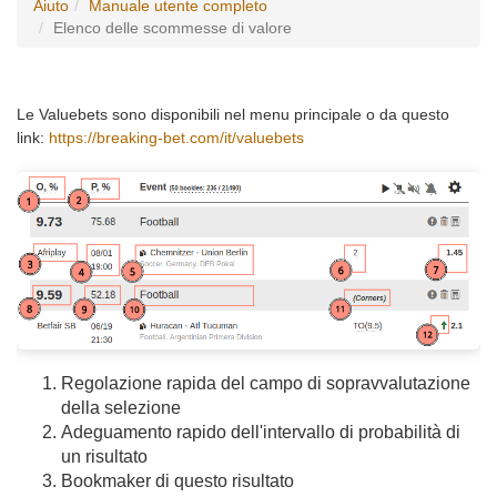
Aiuto
Manuale utente completo
Elenco delle scommesse di valore
Le Valuebets sono disponibili nel menu principale o da questo
link:
https://breaking-bet.com/it/valuebets
Regolazione rapida del campo di sopravvalutazione
della selezione
Adeguamento rapido dell'intervallo di probabilità di
un risultato
Bookmaker di questo risultato