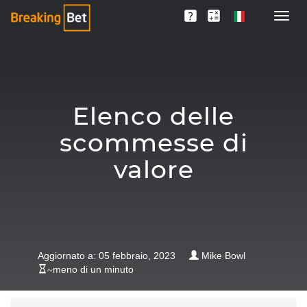
Elenco delle
scommesse di
valore
Aggiornato a: 05 febbraio, 2023
Mike Bowl
~
meno di un minuto