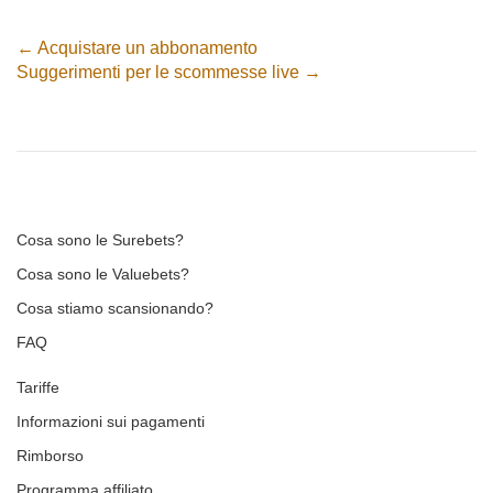
← Acquistare un abbonamento
Suggerimenti per le scommesse live →
Cosa sono le Surebets?
Cosa sono le Valuebets?
Cosa stiamo scansionando?
FAQ
Tariffe
Informazioni sui pagamenti
Rimborso
Programma affiliato