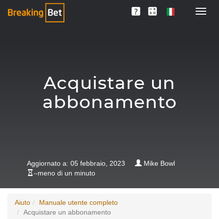
Acquistare un
abbonamento
Aggiornato a: 05 febbraio, 2023
Mike Bowl
~
meno di un minuto
Aiuto
Manuale utente completo
Acquistare un abbonamento