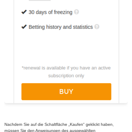
Nachdem Sie auf die Schaltfläche „Kaufen“ geklickt haben,
müssen Sie den Anweisungen des ausgewählten