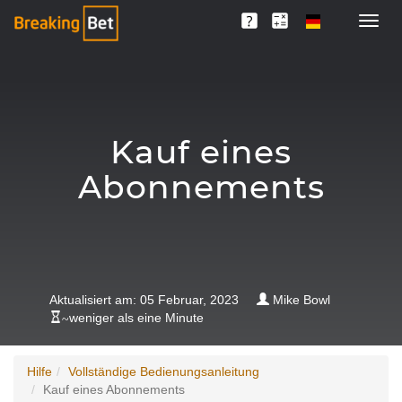
Kauf eines
Abonnements
Aktualisiert am: 05 Februar, 2023
Mike Bowl
~
weniger als eine Minute
Hilfe
Vollständige Bedienungsanleitung
Kauf eines Abonnements