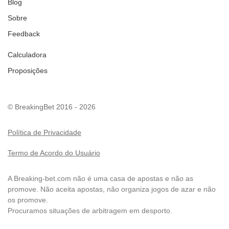
Blog
Sobre
Feedback
Calculadora
Proposições
© BreakingBet 2016 - 2026
Política de Privacidade
Termo de Acordo do Usuário
A Breaking-bet.com não é uma casa de apostas e não as
promove. Não aceita apostas, não organiza jogos de azar e não
os promove.
Procuramos situações de arbitragem em desporto.