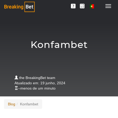
Konfambet
the BreakingBet team
Atualizado em: 19 junho, 2024
~
menos de um minuto
Blog
Konfambet