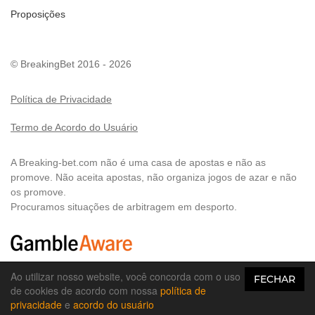
Proposições
© BreakingBet 2016 - 2026
Política de Privacidade
Termo de Acordo do Usuário
A Breaking-bet.com não é uma casa de apostas e não as
promove. Não aceita apostas, não organiza jogos de azar e não
os promove.
Procuramos situações de arbitragem em desporto.
Ao utilizar nosso website, você concorda com o uso
FECHAR
Todos os direitos reservados. 18+
de cookies de acordo com nossa
política de
privacidade
e
acordo do usuário