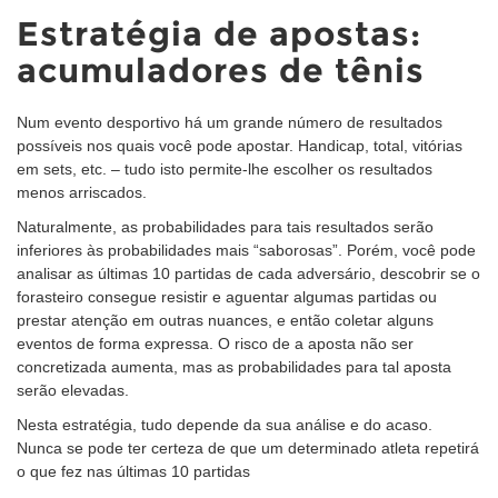
Estratégia de apostas:
acumuladores de tênis
Num evento desportivo há um grande número de resultados
possíveis nos quais você pode apostar. Handicap, total, vitórias
em sets, etc. – tudo isto permite-lhe escolher os resultados
menos arriscados.
Naturalmente, as probabilidades para tais resultados serão
inferiores às probabilidades mais “saborosas”. Porém, você pode
analisar as últimas 10 partidas de cada adversário, descobrir se o
forasteiro consegue resistir e aguentar algumas partidas ou
prestar atenção em outras nuances, e então coletar alguns
eventos de forma expressa. O risco de a aposta não ser
concretizada aumenta, mas as probabilidades para tal aposta
serão elevadas.
Nesta estratégia, tudo depende da sua análise e do acaso.
Nunca se pode ter certeza de que um determinado atleta repetirá
o que fez nas últimas 10 partidas