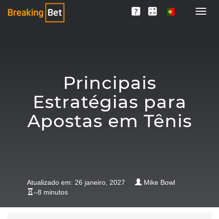
Principais
Estratégias para
Apostas em Tênis
Atualizado em: 26 janeiro, 2027
Mike Bowl
~
8 minutos