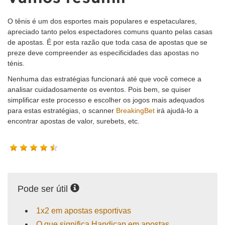
O tênis é um dos esportes mais populares e espetaculares,
apreciado tanto pelos espectadores comuns quanto pelas casas
de apostas. É por esta razão que toda casa de apostas que se
preze deve compreender as especificidades das apostas no
ténis.
Nenhuma das estratégias funcionará até que você comece a
analisar cuidadosamente os eventos. Pois bem, se quiser
simplificar este processo e escolher os jogos mais adequados
para estas estratégias, o scanner
BreakingBet
irá ajudá-lo a
encontrar apostas de valor, surebets, etc.
Pode ser útil
1x2 em apostas esportivas
O que significa Handicap em apostas