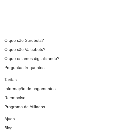
O que são Surebets?
O que são Valuebets?
O que estamos digitalizando?
Perguntas frequentes
Tarifas
Informação de pagamentos
Reembolso
Programa de Afiliados
Ajuda
Blog