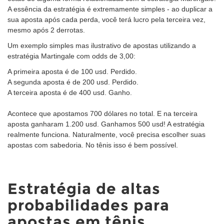
A essência da estratégia é extremamente simples - ao duplicar a
sua aposta após cada perda, você terá lucro pela terceira vez,
mesmo após 2 derrotas.
Um exemplo simples mas ilustrativo de apostas utilizando a
estratégia Martingale com odds de 3,00:
A primeira aposta é de 100 usd. Perdido.
A segunda aposta é de 200 usd. Perdido.
A terceira aposta é de 400 usd. Ganho.
Acontece que apostamos 700 dólares no total. E na terceira
aposta ganharam 1.200 usd. Ganhamos 500 usd! A estratégia
realmente funciona. Naturalmente, você precisa escolher suas
apostas com sabedoria. No tênis isso é bem possível.
Estratégia de altas
probabilidades para
apostas em tênis