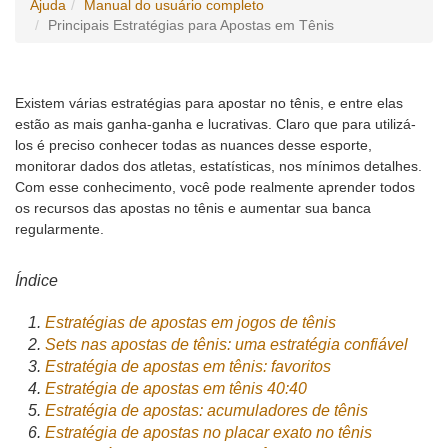
Ajuda
Manual do usuário completo
Principais Estratégias para Apostas em Tênis
Existem várias estratégias para apostar no tênis, e entre elas
estão as mais ganha-ganha e lucrativas. Claro que para utilizá-
los é preciso conhecer todas as nuances desse esporte,
monitorar dados dos atletas, estatísticas, nos mínimos detalhes.
Com esse conhecimento, você pode realmente aprender todos
os recursos das apostas no tênis e aumentar sua banca
regularmente.
Índice
Estratégias de apostas em jogos de tênis
Sets nas apostas de tênis: uma estratégia confiável
Estratégia de apostas em tênis: favoritos
Estratégia de apostas em tênis 40:40
Estratégia de apostas: acumuladores de tênis
Estratégia de apostas no placar exato no tênis