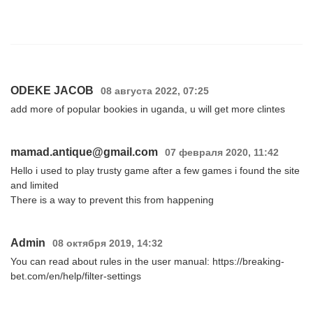
ODEKE JACOB
08 августа 2022, 07:25
add more of popular bookies in uganda, u will get more clintes
mamad.antique@gmail.com
07 февраля 2020, 11:42
Hello i used to play trusty game after a few games i found the site
and limited
There is a way to prevent this from happening
Admin
08 октября 2019, 14:32
You can read about rules in the user manual: https://breaking-
bet.com/en/help/filter-settings