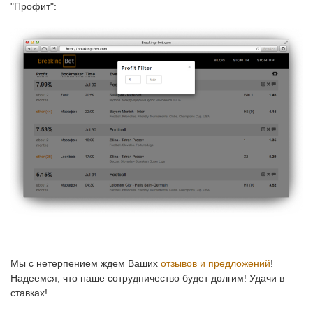
"Профит":
Мы с нетерпением ждем Ваших
отзывов и предложений
!
Надеемся, что наше сотрудничество будет долгим! Удачи в
ставках!