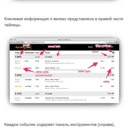
Ключевая информация о вилках представлена в правой части
таблицы.
Каждое событие содержит панель инструментов (справа),