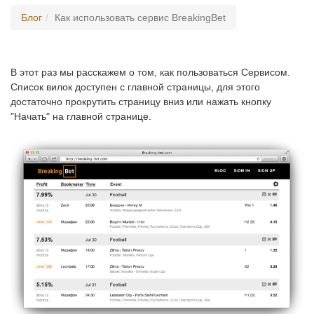
Блог
Как использовать сервис BreakingBet
В этот раз мы расскажем о том, как пользоваться Сервисом.
Список вилок доступен с главной страницы, для этого
достаточно прокрутить страницу вниз или нажать кнопку
"Начать" на главной странице.