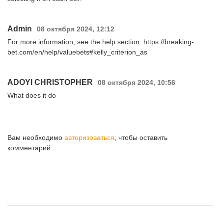
Admin
08 октября 2024, 12:12
For more information, see the help section: https://breaking-
bet.com/en/help/valuebets#kelly_criterion_as
ADOYI CHRISTOPHER
08 октября 2024, 10:56
What does it do
Вам необходимо
авторизоваться
, чтобы оставить
комментарий.