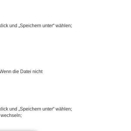
klick und „Speichern unter“ wählen;
 Wenn die Datei nicht
klick und „Speichern unter“ wählen;
e wechseln
;