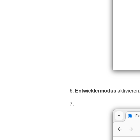
Entwicklermodus
aktivieren