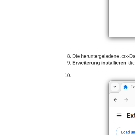
Die heruntergeladene .crx-Da
Erweiterung installieren
klic