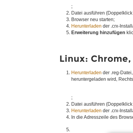
;
Datei ausführen (Doppelklick 
Browser neu starten;
Herunterladen
der .crx-Instal
Erweiterung hinzufügen
kli
Linux: Chrome,
Herunterladen
der .reg-Datei
heruntergeladen wird, Rechts
;
Datei ausführen (Doppelklick 
Herunterladen
der .crx-Instal
In die Adresszeile des Brows