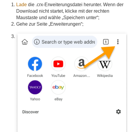
Lade
die .crx-Erweiterungsdatei herunter. Wenn der
Download nicht startet, klicke mit der rechten
Maustaste und wähle „Speichern unter“;
Gehe zur Seite „Erweiterungen“;