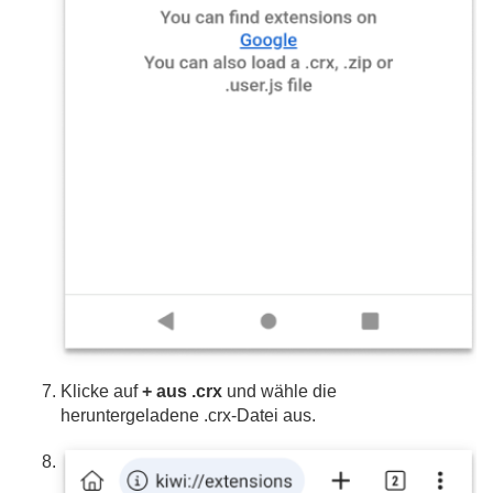
Klicke auf
+ aus .crx
und wähle die
heruntergeladene .crx-Datei aus.