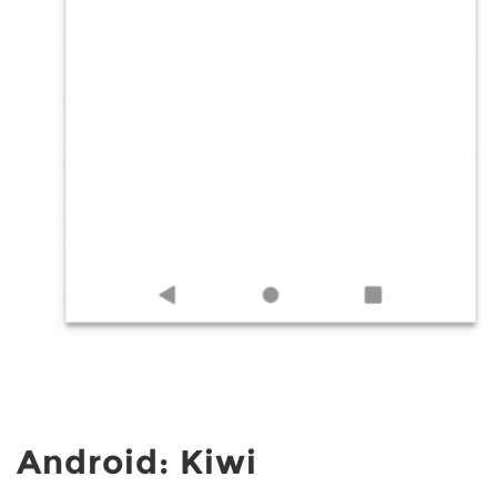
Android: Kiwi