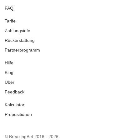
FAQ
Tarife
Zahlungsinfo
Rückerstattung
Partnerprogramm
Hilfe
Blog
Über
Feedback
Kalculator
Propositionen
© BreakingBet 2016 - 2026