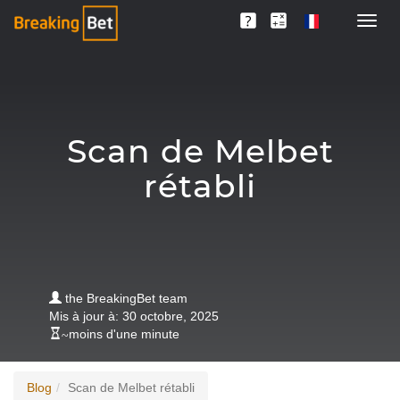
Scan de Melbet
rétabli
the BreakingBet team
Mis à jour à: 30 octobre, 2025
~
moins d'une minute
Blog
Scan de Melbet rétabli