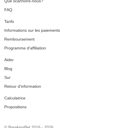
Que scannons-nous?
FAQ
Tarifs
Informations sur les paiements
Remboursement
Programme d'affiliation
Aider
Blog
Sur
Retour d'information
Calculatrice
Propositions
© BreakingBet 2016 - 2026