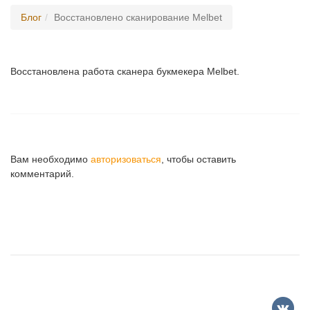
Блог
Восстановлено сканирование Melbet
Восстановлена работа сканера букмекера Melbet.
Вам необходимо
авторизоваться
, чтобы оставить
комментарий.