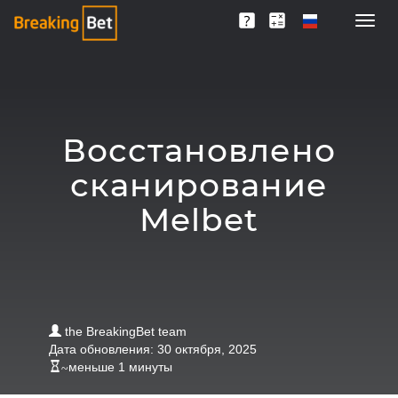
Восстановлено
сканирование
Melbet
the BreakingBet team
Дата обновления: 30 октября, 2025
~
меньше 1 минуты