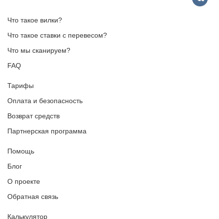
Что такое вилки?
Что такое ставки с перевесом?
Что мы сканируем?
FAQ
Тарифы
Оплата и безопасность
Возврат средств
Партнерская программа
Помощь
Блог
О проекте
Обратная связь
Калькулятор