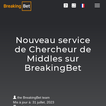
Nouveau service
de Chercheur de
Middles sur
BreakingBet
the BreakingBet team
Mis à jour à: 31 juillet, 2023