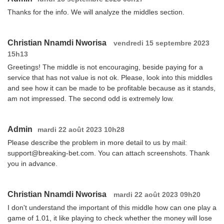
Thanks for the info. We will analyze the middles section.
Christian Nnamdi Nworisa
vendredi 15 septembre 2023
15h13
Greetings! The middle is not encouraging, beside paying for a
service that has not value is not ok. Please, look into this middles
and see how it can be made to be profitable because as it stands,
am not impressed. The second odd is extremely low.
Admin
mardi 22 août 2023 10h28
Please describe the problem in more detail to us by mail:
support@breaking-bet.com. You can attach screenshots. Thank
you in advance.
Christian Nnamdi Nworisa
mardi 22 août 2023 09h20
I don't understand the important of this middle how can one play a
game of 1.01, it like playing to check whether the money will lose