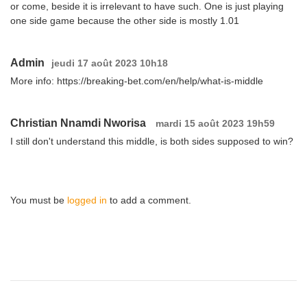
or come, beside it is irrelevant to have such. One is just playing
one side game because the other side is mostly 1.01
Admin
jeudi 17 août 2023 10h18
More info: https://breaking-bet.com/en/help/what-is-middle
Christian Nnamdi Nworisa
mardi 15 août 2023 19h59
I still don't understand this middle, is both sides supposed to win?
You must be
logged in
to add a comment.