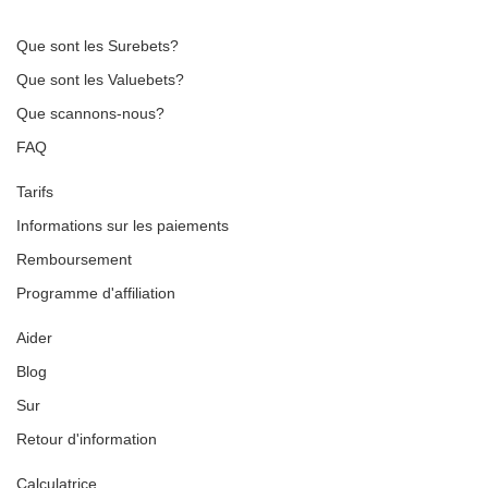
Que sont les Surebets?
Que sont les Valuebets?
Que scannons-nous?
FAQ
Tarifs
Informations sur les paiements
Remboursement
Programme d'affiliation
Aider
Blog
Sur
Retour d'information
Calculatrice