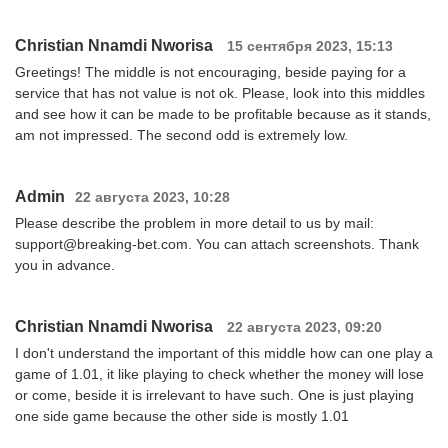
Christian Nnamdi Nworisa
15 сентября 2023, 15:13
Greetings! The middle is not encouraging, beside paying for a
service that has not value is not ok. Please, look into this middles
and see how it can be made to be profitable because as it stands,
am not impressed. The second odd is extremely low.
Admin
22 августа 2023, 10:28
Please describe the problem in more detail to us by mail:
support@breaking-bet.com. You can attach screenshots. Thank
you in advance.
Christian Nnamdi Nworisa
22 августа 2023, 09:20
I don't understand the important of this middle how can one play a
game of 1.01, it like playing to check whether the money will lose
or come, beside it is irrelevant to have such. One is just playing
one side game because the other side is mostly 1.01