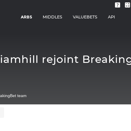
ARBS
MIDDLES
VALUEBETS
API
liamhill rejoint Breakin
akingBet team