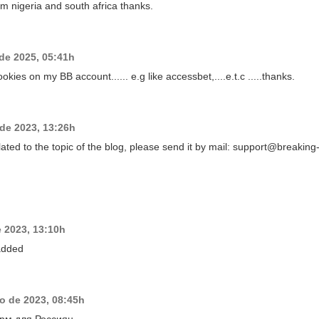
 nigeria and south africa thanks.
de 2025, 05:41h
es on my BB account...... e.g like accessbet,....e.t.c .....thanks.
 de 2023, 13:26h
elated to the topic of the blog, please send it by mail: support@breakin
e 2023, 13:10h
added
ro de 2023, 08:45h