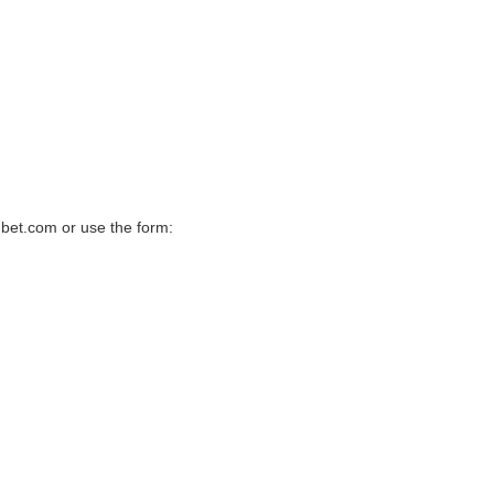
g-bet.com or use the form: