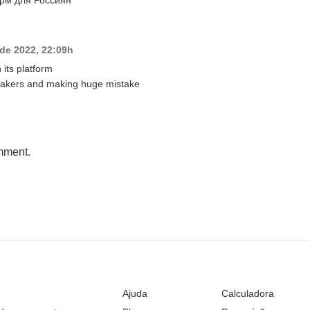
орм для Россиян
 de 2022, 22:09h
 its platform
okmakers and making huge mistake
mment.
Ajuda
Calculadora