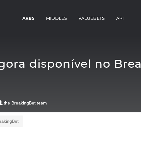
ARBS
MIDDLES
VALUEBETS
API
gora disponível no Bre
the BreakingBet team
eakingBet