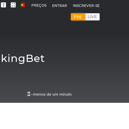
PREÇOS
ENTRAR
INSCREVER-SE
PRE
LIVE
akingBet
~
menos de um minuto