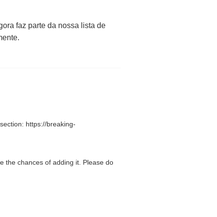
ra faz parte da nossa lista de
mente.
ction: https://breaking-
se the chances of adding it. Please do