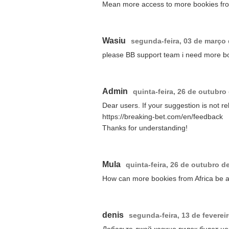
Mean more access to more bookies from
Wasiu
segunda-feira, 03 de março 
please BB support team i need more booki
Admin
quinta-feira, 26 de outubro
Dear users. If your suggestion is not r
https://breaking-bet.com/en/feedback
Thanks for understanding!
Mula
quinta-feira, 26 de outubro d
How can more bookies from Africa be 
denis
segunda-feira, 13 de feverei