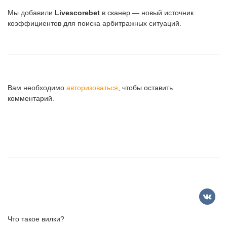
Мы добавили
Livescorebet
в сканер — новый источник
коэффициентов для поиска арбитражных ситуаций.
Вам необходимо
авторизоваться
, чтобы оставить
комментарий.
Что такое вилки?