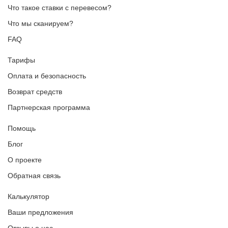
Что такое ставки с перевесом?
Что мы сканируем?
FAQ
Тарифы
Оплата и безопасность
Возврат средств
Партнерская программа
Помощь
Блог
О проекте
Обратная связь
Калькулятор
Ваши предложения