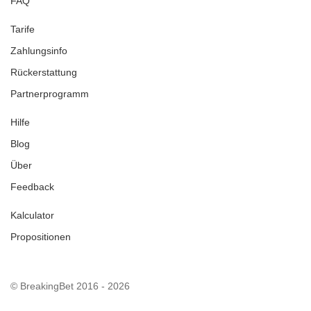
FAQ
Tarife
Zahlungsinfo
Rückerstattung
Partnerprogramm
Hilfe
Blog
Über
Feedback
Kalculator
Propositionen
© BreakingBet 2016 - 2026