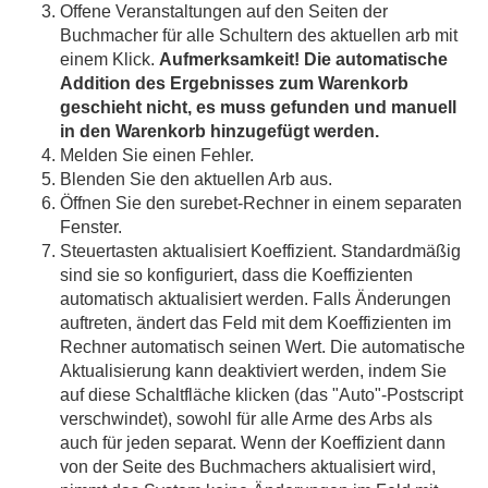
Offene Veranstaltungen auf den Seiten der
Buchmacher für alle Schultern des aktuellen arb mit
einem Klick.
Aufmerksamkeit! Die automatische
Addition des Ergebnisses zum Warenkorb
geschieht nicht, es muss gefunden und manuell
in den Warenkorb hinzugefügt werden.
Melden Sie einen Fehler.
Blenden Sie den aktuellen Arb aus.
Öffnen Sie den surebet-Rechner in einem separaten
Fenster.
Steuertasten aktualisiert Koeffizient. Standardmäßig
sind sie so konfiguriert, dass die Koeffizienten
automatisch aktualisiert werden. Falls Änderungen
auftreten, ändert das Feld mit dem Koeffizienten im
Rechner automatisch seinen Wert. Die automatische
Aktualisierung kann deaktiviert werden, indem Sie
auf diese Schaltfläche klicken (das "Auto"-Postscript
verschwindet), sowohl für alle Arme des Arbs als
auch für jeden separat. Wenn der Koeffizient dann
von der Seite des Buchmachers aktualisiert wird,