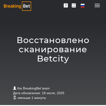
Восстановлено
сканирование
Betcity
the BreakingBet team
Дата обновления: 18 июля, 2025
~
меньше 1 минуты