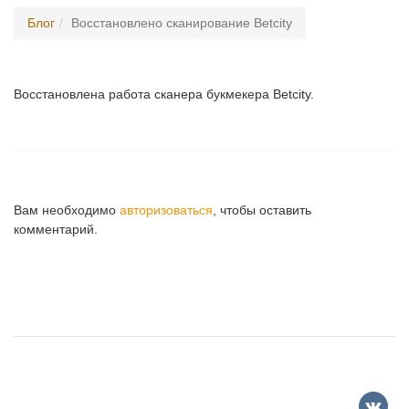
Блог
Восстановлено сканирование Betcity
Восстановлена работа сканера букмекера Betcity.
Вам необходимо
авторизоваться
, чтобы оставить
комментарий.