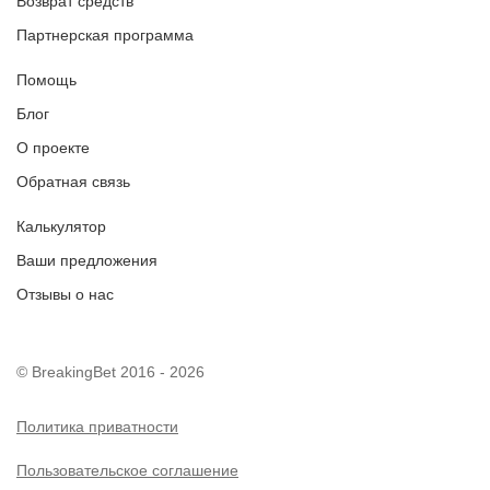
Возврат средств
Партнерская программа
Помощь
Блог
О проекте
Обратная связь
Калькулятор
Ваши предложения
Отзывы о нас
© BreakingBet 2016 - 2026
Политика приватности
Пользовательское соглашение