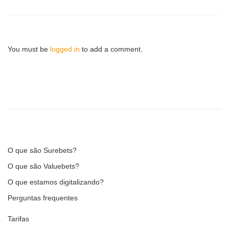
You must be
logged in
to add a comment.
O que são Surebets?
O que são Valuebets?
O que estamos digitalizando?
Perguntas frequentes
Tarifas