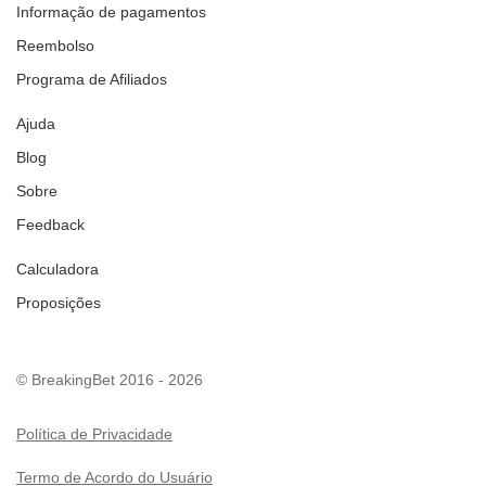
Informação de pagamentos
Reembolso
Programa de Afiliados
Ajuda
Blog
Sobre
Feedback
Calculadora
Proposições
© BreakingBet 2016 - 2026
Política de Privacidade
Termo de Acordo do Usuário